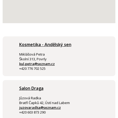
Kosmetika - Andělský sen
Miklášová Petra
Školní 313, Povrly
kul.petra@seznam.cz
+420 776 702 525
Salon Draga
Jůzová Radka
Bratří Čapků 42, Ústí nad Labem
juzovaradka@seznam.cz
+420 603 873 290