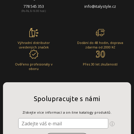
778 545 353
info@italystyle.cz
(Po-Pá, 8-16:00 hod.)
Výhradní distributor
Dodání do 48 hodin, doprava
uvedených značek
zdarma od 2000 Kč
Ověřeno profesionály v
Přes 30 let zkušeností
oboru
Spolupracujte s námi
Získejte více informací a on-line katalogy produktů.