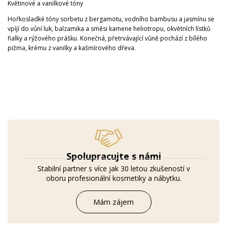
Květinové a vanilkové tóny
Hořkosladké tóny sorbetu z bergamotu, vodního bambusu a jasmínu se
vpíjí do vůní luk, balzamika a směsi kamene heliotropu, okvětních lístků
fialky a rýžového prášku. Konečná, přetrvávající vůně pochází z bílého
pižma, krému z vanilky a kašmírového dřeva.
Spolupracujte s námi
Stabilní partner s více jak 30 letou zkušeností v
oboru profesionální kosmetiky a nábytku.
Mám zájem