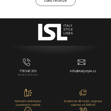
Další recenze
778 545 353
info@italystyle.cz
(Po-Pá, 8-16:00 hod.)
Výhradní distributor
Dodání do 48 hodin, doprava
uvedených značek
zdarma od 2000 Kč