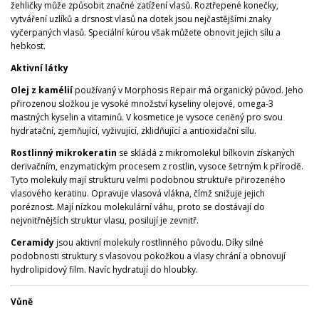
žehličky může způsobit značné zatížení vlasů. Roztřepené konečky,
vytváření uzlíků a drsnost vlasů na dotek jsou nejčastějšími znaky
vyčerpaných vlasů. Speciální kúrou však můžete obnovit jejich sílu a
hebkost.
Aktivní látky
Olej z kamélií
používaný v Morphosis Repair má organický původ. Jeho
přirozenou složkou je vysoké množství kyseliny olejové, omega-3
mastných kyselin a vitaminů. V kosmetice je vysoce ceněný pro svou
hydratační, zjemňující, vyživující, zklidňující a antioxidační sílu.
Rostlinný mikrokeratin
se skládá z mikromolekul bílkovin získaných
derivačním, enzymatickým procesem z rostlin, vysoce šetrným k přírodě.
Tyto molekuly mají strukturu velmi podobnou struktuře přirozeného
vlasového keratinu. Opravuje vlasová vlákna, čímž snižuje jejich
poréznost. Mají nízkou molekulární váhu, proto se dostávají do
nejvnitřnějších struktur vlasu, posilují je zevnitř.
Ceramidy
jsou aktivní molekuly rostlinného původu. Díky silné
podobnosti struktury s vlasovou pokožkou a vlasy chrání a obnovují
hydrolipidový film. Navíc hydratují do hloubky.
Vůně