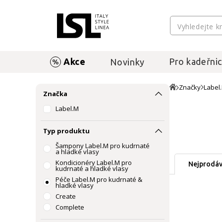
Akce
Pro kadeřnic
Novinky
Značky
Label
Značka
Label.M
Typ produktu
Šampony Label.M pro kudrnaté
a hladké vlasy
Kondicionéry Label.M pro
Nejprodáv
kudrnaté a hladké vlasy
Péče Label.M pro kudrnaté &
hladké vlasy
Create
Complete