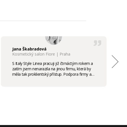
Jana Škabradová
Kosmetický salon Fiore | Praha
S Italy Style Linea pracuji již čtrnáctým rokem a
zatím jsem nenarazila na jinou firmu, která by
měla tak proklientský přístup. Podpora firmy a
kvalita produktů je samozřejmostí, odměny,
stáže, školení příjemným bonusem. Vřele
doporučuji.