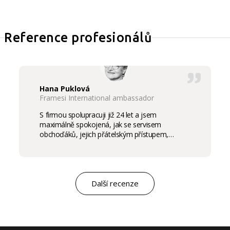
Reference profesionálů
Hana Puklová
Framesi International ambassador
S firmou spolupracuji již 24 let a jsem
maximálně spokojená, jak se servisem
obchoďáků, jejich přátelským přístupem,
komunikací a ochotou vycházet vstříc
potřebám salon, tak samozřejmě i s vysokou
kvalitou výrobků, výborným obchodním a
marketingovým servisem. Pro mě je to po těch
letech „druhá rodina“. Myslím, že ty roky
Další recenze
spolupráce mluví za vše.