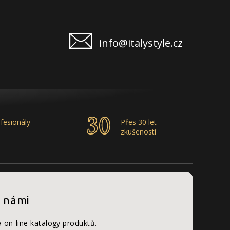
info@italystyle.cz
fesionály
Přes 30 let
zkušeností
s námi
a on-line katalogy produktů.