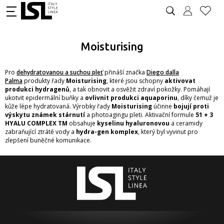
Moisturising
Pro
dehydratovanou a suchou pleť
přináší značka
Diego dalla
Palma
produkty řady
Moisturising
, které jsou schopny
aktivovat
produkci hydragenů
, a tak obnovit a osvěžit zdraví pokožky. Pomáhají
ukotvit epidermální buňky a
ovlivnit produkci aquaporinu
, díky čemuž je
kůže lépe hydratovaná. Výrobky řady
Moisturising
účinne
bojují proti
výskytu známek stárnutí
a photoagingu pleti. Aktivační formule
51 + 3
HYALU COMPLEX TM
obsahuje
kyselinu hyaluronovou
a ceramidy
zabraňující ztrátě vody a
hydra-gen komplex
, který byl vyvinut pro
zlepšení buněčné komunikace.