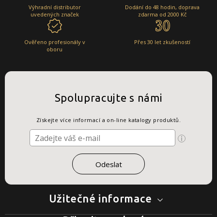
Výhradní distributor
Dodání do 48 hodin, doprava
uvedených značek
zdarma od 2000 Kč
Ověřeno profesionály v
Přes 30 let zkušeností
oboru
Spolupracujte s námi
Získejte více informací a on-line katalogy produktů.
Užitečné informace