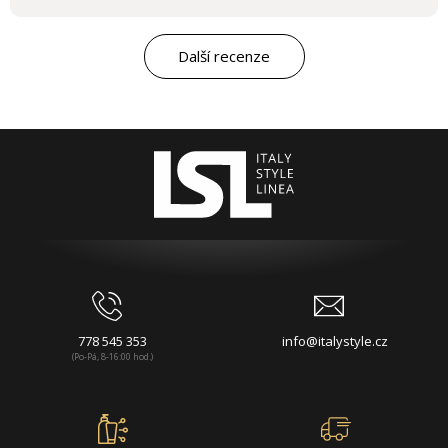
Další recenze
778 545 353
info@italystyle.cz
(Po-Pá, 8-16:00 hod.)