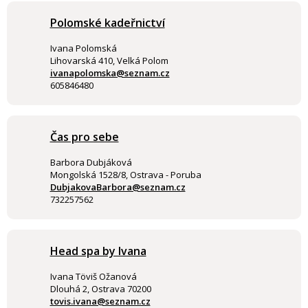
Polomské kadeřnictví
Ivana Polomská
Lihovarská 410, Velká Polom
ivanapolomska@seznam.cz
605846480
Čas pro sebe
Barbora Dubjáková
Mongolská 1528/8, Ostrava - Poruba
DubjakovaBarbora@seznam.cz
732257562
Head spa by Ivana
Ivana Töviš Ožanová
Dlouhá 2, Ostrava 70200
tovis.ivana@seznam.cz