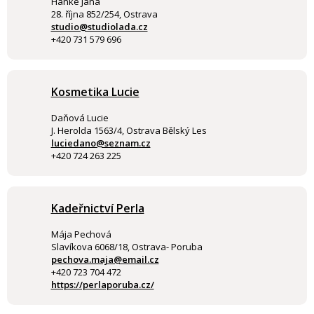
Hanke Jana
28. října 852/254, Ostrava
studio@studiolada.cz
+420 731 579 696
Kosmetika Lucie
Daňová Lucie
J. Herolda 1563/4, Ostrava Bělský Les
luciedano@seznam.cz
+420 724 263 225
Kadeřnictví Perla
Mája Pechová
Slavíkova 6068/18, Ostrava- Poruba
pechova.maja@email.cz
+420 723 704 472
https://perlaporuba.cz/