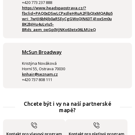
+420 773 237 888
https://www.headspaostrava.cz/?
fbclid=PAQ0xDSwLCPxdleHRuA2FlbQIxMQABp5
wri_7wtJI6bNJb0aRSEyCgGWoQIN63T41oxSm0u
BK2bJHu4uLvIu5-
BRds_aem_oeGp0VjNKo63etx06LMUeQ
McSun Broadway
Kristýna Nováková
Horní 55, Ostrava 70030
knhair@seznam.cz
+420 737 808 111
Chcete být i vy na naší partnerské
mapě?
Kontakt pro vlasový program
Kontakt pro pleťový program