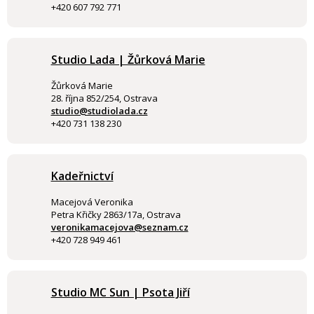
+420 607 792 771
Studio Lada | Žůrková Marie
Žůrková Marie
28. října 852/254, Ostrava
studio@studiolada.cz
+420 731 138 230
Kadeřnictví
Macejová Veronika
Petra Křičky 2863/17a, Ostrava
veronikamacejova@seznam.cz
+420 728 949 461
Studio MC Sun | Psota Jiří