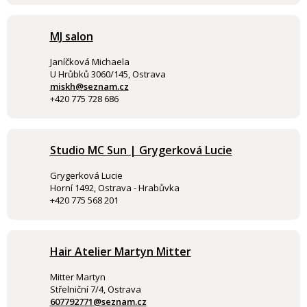
MJ salon
Janíčková Michaela
U Hrůbků 3060/145, Ostrava
miskh@seznam.cz
+420 775 728 686
Studio MC Sun | Grygerková Lucie
Grygerková Lucie
Horní 1492, Ostrava - Hrabůvka
+420 775 568 201
Hair Atelier Martyn Mitter
Mitter Martyn
Střelniční 7/4, Ostrava
607792771@seznam.cz