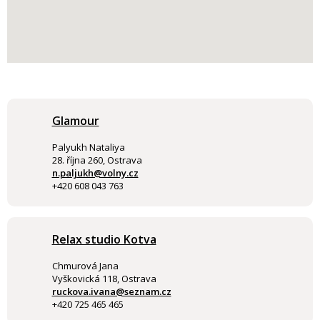
Glamour
Palyukh Nataliya
28. října 260, Ostrava
n.paljukh@volny.cz
+420 608 043 763
Relax studio Kotva
Chmurová Jana
Vyškovická 118, Ostrava
ruckova.ivana@seznam.cz
+420 725 465 465