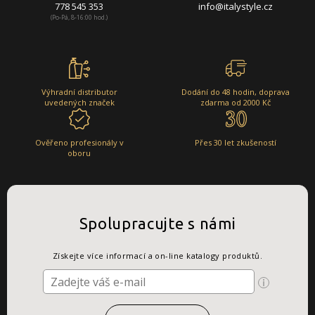
778 545 353
info@italystyle.cz
(Po-Pá, 8-16:00 hod.)
Výhradní distributor
Dodání do 48 hodin, doprava
uvedených značek
zdarma od 2000 Kč
Ověřeno profesionály v
Přes 30 let zkušeností
oboru
Spolupracujte s námi
Získejte více informací a on-line katalogy produktů.