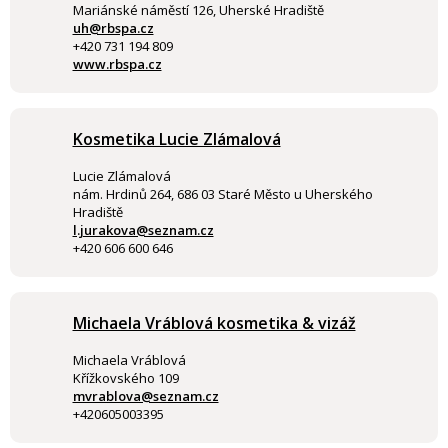
Mariánské náměstí 126, Uherské Hradiště
uh@rbspa.cz
+420 731 194 809
www.rbspa.cz
Kosmetika Lucie Zlámalová
Lucie Zlámalová
nám. Hrdinů 264, 686 03 Staré Město u Uherského
Hradiště
l.jurakova@seznam.cz
+420 606 600 646
Michaela Vráblová kosmetika & vizáž
Michaela Vráblová
Křížkovského 109
mvrablova@seznam.cz
+420605003395