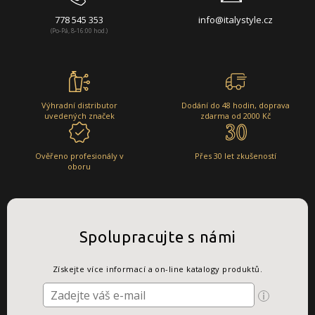
778 545 353
info@italystyle.cz
(Po-Pá, 8-16:00 hod.)
Výhradní distributor
Dodání do 48 hodin, doprava
uvedených značek
zdarma od 2000 Kč
Ověřeno profesionály v
Přes 30 let zkušeností
oboru
Spolupracujte s námi
Získejte více informací a on-line katalogy produktů.