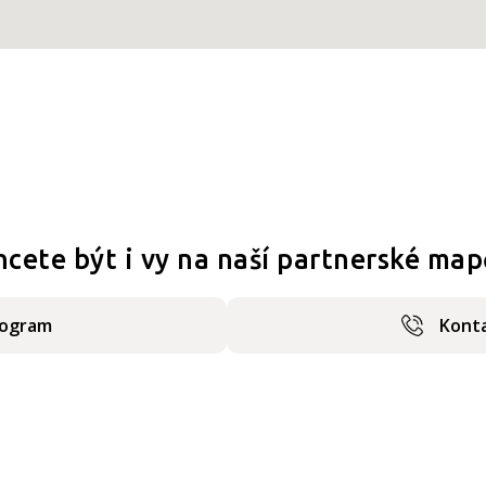
hcete být i vy na naší partnerské map
rogram
Konta