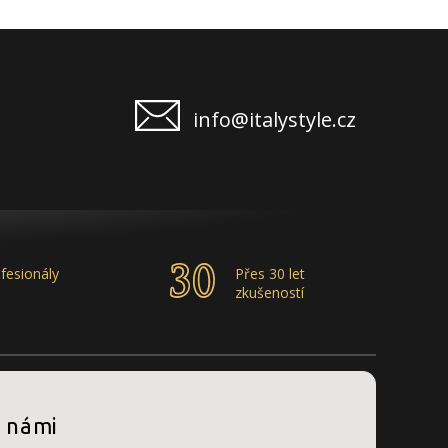
info@italystyle.cz
fesionály
Přes 30 let
zkušeností
s námi