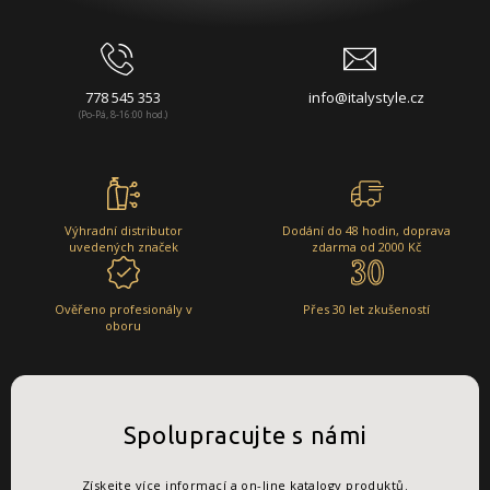
778 545 353
info@italystyle.cz
(Po-Pá, 8-16:00 hod.)
Výhradní distributor
Dodání do 48 hodin, doprava
uvedených značek
zdarma od 2000 Kč
Ověřeno profesionály v
Přes 30 let zkušeností
oboru
Spolupracujte s námi
Získejte více informací a on-line katalogy produktů.