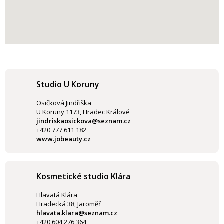
Studio U Koruny
Osičková Jindřiška
U Koruny 1173, Hradec Králové
jindriskaosickova@seznam.cz
+420 777 611 182
www.jobeauty.cz
Kosmetické studio Klára
Hlavatá Klára
Hradecká 38, Jaroměř
hlavata.klara@seznam.cz
+420 604 276 364