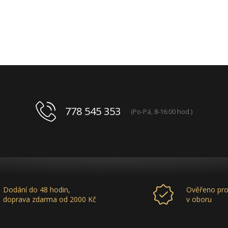
778 545 353
(Po-Pá, 8-16:00 hod.)
Dodání do 48 hodin,
Ověřeno pro
doprava zdarma od 2000 Kč
v oboru