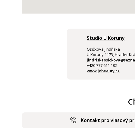
Studio U Koruny
Osičková Jindřiška
U Koruny 1173, Hradec Kr
jindriskaosickova@sezn
+420 777 611 182
www.jobeauty.cz
C
Kontakt pro vlasový p