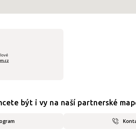
álové
am.cz
hcete být i vy na naší partnerské map
rogram
Konta