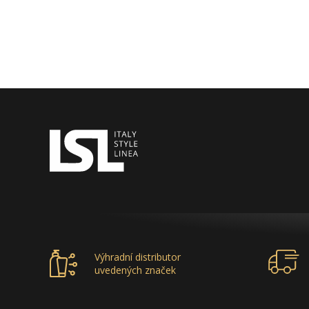
Výhradní distributor
uvedených značek