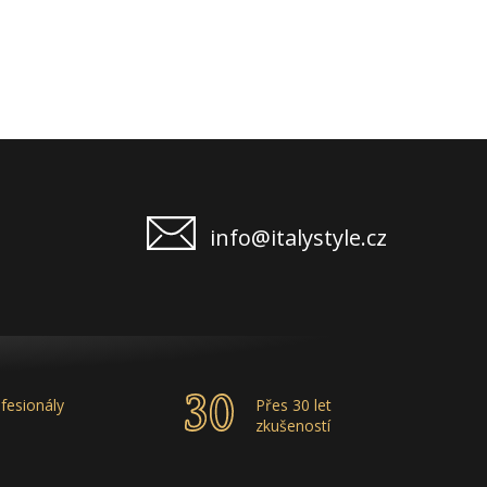
info@italystyle.cz
fesionály
Přes 30 let
zkušeností