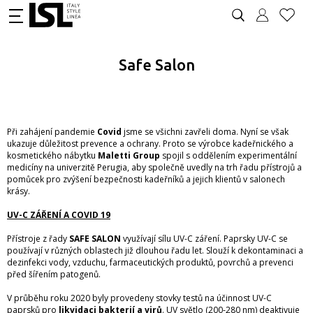
Safe Salon
Při zahájení pandemie
Covid
jsme se všichni zavřeli doma. Nyní se však
ukazuje důležitost prevence a ochrany. Proto se výrobce kadeřnického a
kosmetického nábytku
Maletti Group
spojil s oddělením experimentální
medicíny na univerzitě Perugia, aby společně uvedly na trh řadu přístrojů a
pomůcek pro zvýšení bezpečnosti kadeřníků a jejich klientů v salonech
krásy.
UV-C ZÁŘENÍ A COVID 19
Přístroje z řady
SAFE
SALON
využívají sílu UV-C záření. Paprsky UV-C se
používají v různých oblastech již dlouhou řadu let. Slouží k dekontaminaci a
dezinfekci vody, vzduchu, farmaceutických produktů, povrchů a prevenci
před šířením patogenů.
V průběhu roku 2020 byly provedeny stovky testů na účinnost UV-C
paprsků pro
likvidaci bakterií a virů
. UV světlo (200-280 nm) deaktivuje