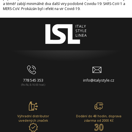
a téměř zabíjí minimálně dva další viry podobné Covidu-19: SARS-CoV-1 a
MERS-CoV. Prokázán byl i efekt na vir Covid-19.
778 545 353
info@italystyle.cz
(Po-Pá, 8-16:00 hod.)
Výhradní distributor
Dodání do 48 hodin, doprava
uvedených značek
zdarma od 2000 Kč