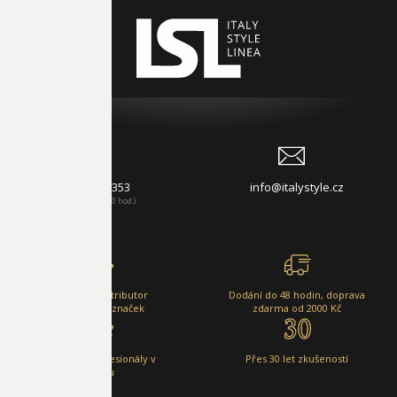
778 545 353
info@italystyle.cz
(Po-Pá, 8-16:00 hod.)
Výhradní distributor
Dodání do 48 hodin, doprava
uvedených značek
zdarma od 2000 Kč
Ověřeno profesionály v
Přes 30 let zkušeností
oboru