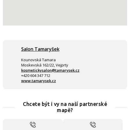
Salon Tamaryšek
Kounovská Tamara
Moskevská 162/22, Vejprty
kosmetickysalon@tamarysek.cz
+420 604 347 712
www.tamarysek.cz
Chcete být i vy na naší partnerské
mapě?