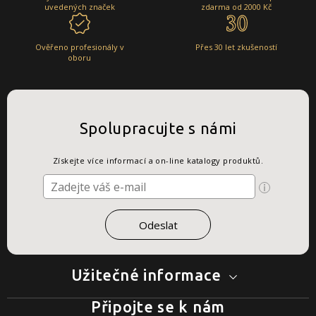
uvedených značek
zdarma od 2000 Kč
Ověřeno profesionály v
Přes 30 let zkušeností
oboru
Spolupracujte s námi
Získejte více informací a on-line katalogy produktů.
Užitečné informace
Připojte se k nám