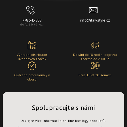
778 545 353
info@italystyle.cz
(Po-Pá, 8-16:00 hod.)
Výhradní distributor
Dodání do 48 hodin, doprava
uvedených značek
zdarma od 2000 Kč
Ověřeno profesionály v
Přes 30 let zkušeností
oboru
Spolupracujte s námi
Získejte více informací a on-line katalogy produktů.