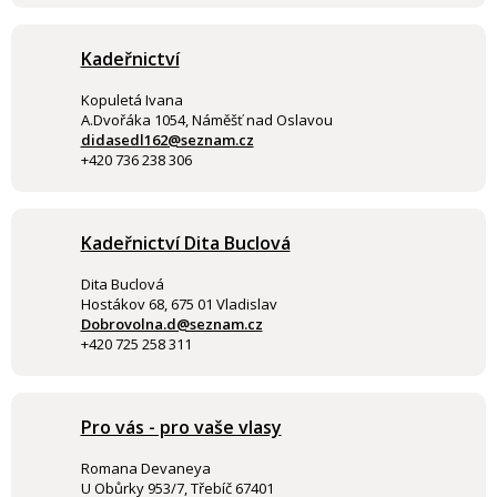
Kadeřnictví
Kopuletá Ivana
A.Dvořáka 1054, Náměšť nad Oslavou
didasedl162@seznam.cz
+420 736 238 306
Kadeřnictví Dita Buclová
Dita Buclová
Hostákov 68, 675 01 Vladislav
Dobrovolna.d@seznam.cz
+420 725 258 311
Pro vás - pro vaše vlasy
Romana Devaneya
U Obůrky 953/7, Třebíč 67401