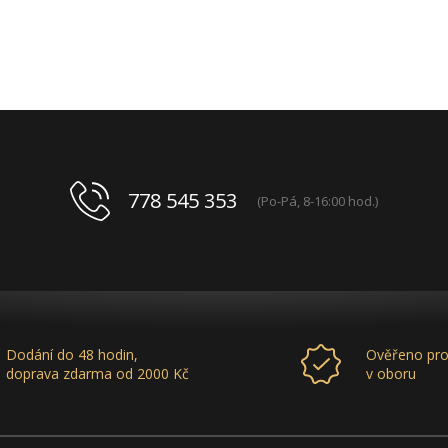
778 545 353
(Po-Pá, 8-16:00 hod.)
Dodání do 48 hodin,
Ověřeno pro
doprava zdarma od 2000 Kč
v oboru