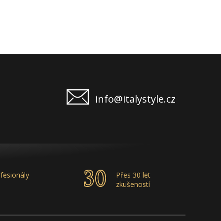
info@italystyle.cz
fesionály
Přes 30 let
zkušeností