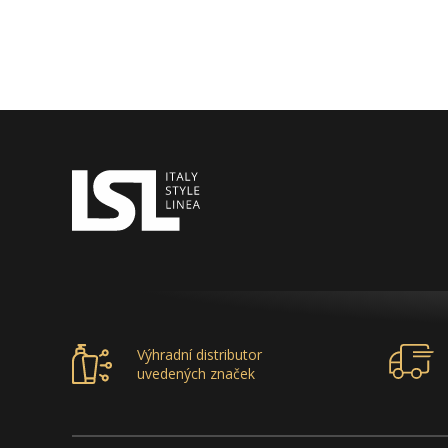
Výhradní distributor
uvedených značek