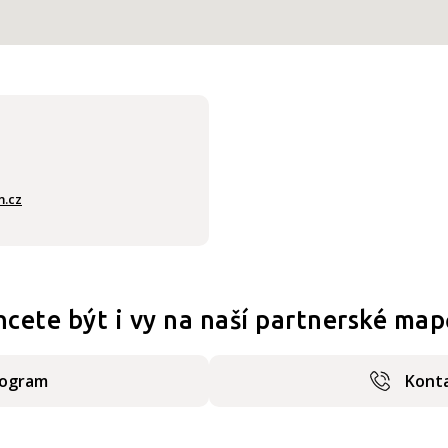
m.cz
hcete být i vy na naší partnerské map
rogram
Konta