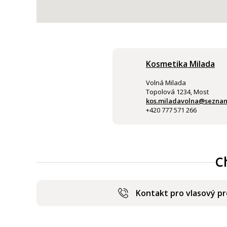
Kosmetika Milada
Volná Milada
Topolová 1234, Most
kos.miladavolna@sezna
+420 777 571 266
C
Kontakt pro vlasový p