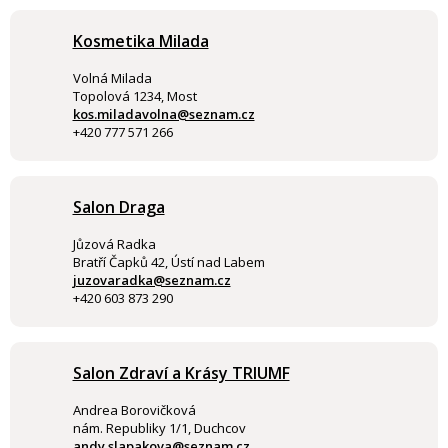
Kosmetika Milada
Volná Milada
Topolová 1234, Most
kos.miladavolna@seznam.cz
+420 777 571 266
Salon Draga
Jůzová Radka
Bratří Čapků 42, Ústí nad Labem
juzovaradka@seznam.cz
+420 603 873 290
Salon Zdraví a Krásy TRIUMF
Andrea Borovičková
nám. Republiky 1/1, Duchcov
andy.slapakova@seznam.cz