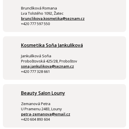
Brunclíková Romana
Lva Tolstého 1092, Žatec
brunclikova.kosmetika@seznam.cz
+420 777 597 550
Kosmetika Soňa Jankulíková
Jankulíková Soňa
Proboštovská 425/28, Proboštov
sona.jankulikova@seznam.cz
+420 777 328 661
Beauty Salon Louny
Zemanová Petra
U Pramenu 2483, Louny
petra-zemanova@email.cz
+420 604 893 604