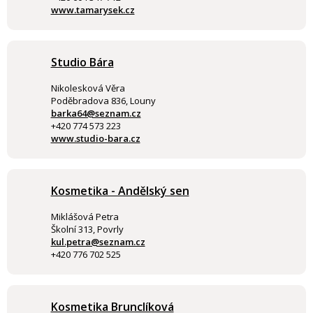
www.tamarysek.cz
Studio Bára
Nikolesková Věra
Poděbradova 836, Louny
barka64@seznam.cz
+420 774 573 223
www.studio-bara.cz
Kosmetika - Andělský sen
Miklášová Petra
Školní 313, Povrly
kul.petra@seznam.cz
+420 776 702 525
Kosmetika Brunclíková