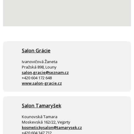
Salon Grácie
Ivanovičová Žaneta
Pražská 898, Louny
salon.gracie@seznam.cz
+420 604 172 648
www.salon-gracie.cz
Salon Tamaryšek
Kounovská Tamara
Moskevská 162/22, Vejprty
kosmetickysalon@tamarysek.cz
+420 604 347 712