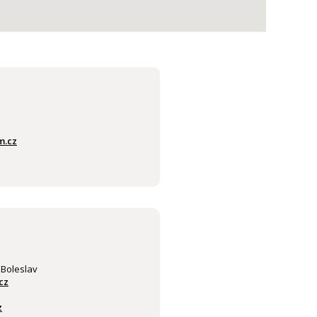
m.cz
 Boleslav
cz
z