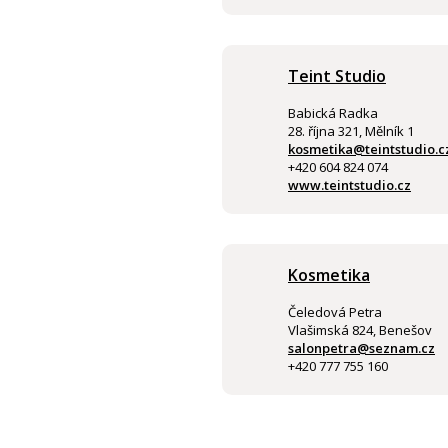
Teint Studio
Babická Radka
28. října 321, Mělník 1
kosmetika@teintstudio.c
+420 604 824 074
www.teintstudio.cz
Kosmetika
Čeledová Petra
Vlašimská 824, Benešov
salonpetra@seznam.cz
+420 777 755 160