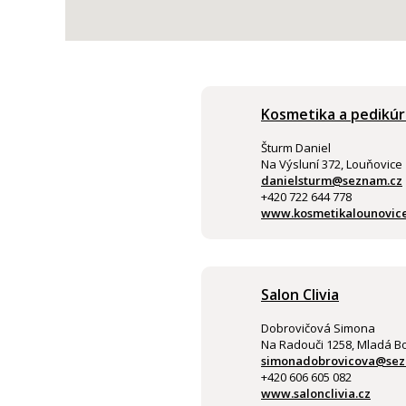
Kosmetika a pedikúr
Šturm Daniel
Na Výsluní 372, Louňovice
danielsturm@seznam.cz
+420 722 644 778
www.kosmetikalounovice
Salon Clivia
Dobrovičová Simona
Na Radouči 1258, Mladá B
simonadobrovicova@sez
+420 606 605 082
www.salonclivia.cz