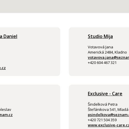
a Daniel
Studio Mija
Votavová Jana
Americká 2484, Kladno
votavova.jana@sezna
+420 604 467 321
.cz
Exclusive - Care
Šindelková Petra
oleslav
Štefánikova 541, Mladá
nam.cz
psindelkova@seznam.
+420 721 504 359
www.exclusive-care.c