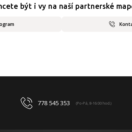
hcete být i vy na naší partnerské map
rogram
Konta
778 545 353
(Po-Pá, 8-16:00 hod.)