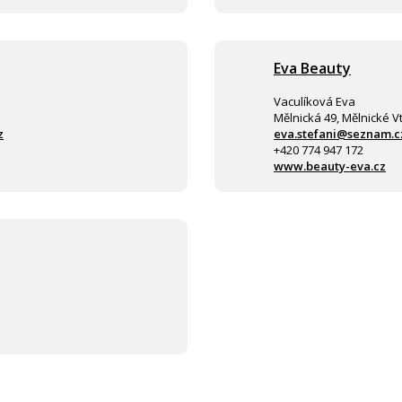
Eva Beauty
Vaculíková Eva
Mělnická 49, Mělnické V
z
eva.stefani@seznam.c
+420 774 947 172
www.beauty-eva.cz