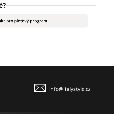
ě?
kt pro pleťový program
info@italystyle.cz