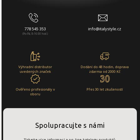
778 545 353
info@italystyle.cz
(Po-Pá, 8-16:00 hod.)
Výhradní distributor
Dodání do 48 hodin, doprava
uvedených značek
zdarma od 2000 Kč
Ověřeno profesionály v
Přes 30 let zkušeností
oboru
Spolupracujte s námi
Získejte více informací a on-line katalogy produktů.