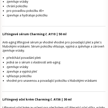
zjemňuje vrásky
chrání pokožku
pro povadlou pokožku 45+
zpevňuje a hydratuje pokožku
Liftingové sérum Charming č. A110 | 50 ml
Anti-aging liftingové sérum je vhodné vhodné pro povadající pleť a pleť s
hlubokými vráskami. Sérum pokožku vhlazuje, vypíná a zpěvňuje a zároveň
zjemňuje vrásky.
předchází povadání pleti
jedná se o sérum s vlastností anti-aging
zjemňuje vrásky
zpevňuje a vypíná pleť
vyhlazuje pokožku
vhodné pro unavenou a povadající pokožku s hlubokými vráskami
Liftingový oční krém Charming č. A156 | 30 ml
Liftingový oční krém je určený pro pleť kolem očí (klesající oční víčka, vrásky