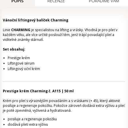
POPIS
RECENZE
PORADÍME VÁM
Vánoční liftingový balíček Charming
Linie
CHARMING
je specialistou na lifting a vrásky. Vhodná je pro pleť v
každém věku, ale více určitě poslouží těm, jenž trápí povadající pleť a
viditelné známky stárnutí.
Set obsahuj:
Prestige krém
Liftingové sérum
Liftingový oční krém
Prestige krém Charming č. A115 | 50 ml
Krém pro pleť s výraznějším povadáním a s vráskami (+ 45), který aktivně
posiluje a regeneruje pokožku. Pokožce zároveň dodává extra výživu a pleť
je poté zpevněná, vyživená a hydratovaná.
posiluje a regeneruje pokožku
dodává pleti extra výživu