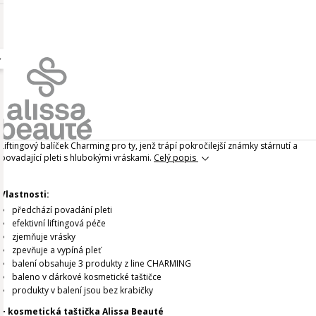
Liftingový balíček Charming pro ty, jenž trápí pokročilejší známky stárnutí a
povadající pleti s hlubokými vráskami.
Celý popis
Vlastnosti:
předchází povadání pleti
efektivní liftingová péče
zjemňuje vrásky
zpevňuje a vypíná pleť
balení obsahuje 3 produkty z line CHARMING
baleno v dárkové kosmetické taštičce
produkty v balení jsou bez krabičky
+ kosmetická taštička Alissa Beauté