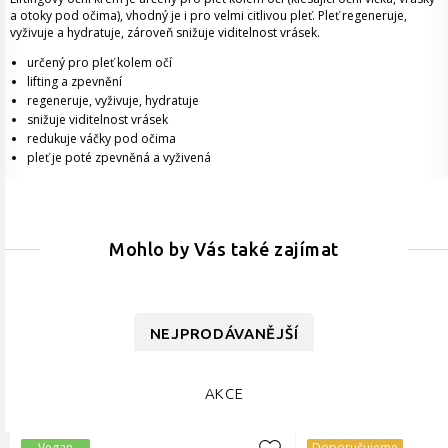
a otoky pod očima), vhodný je i pro velmi citlivou pleť. Pleť regeneruje,
vyživuje a hydratuje, zároveň snižuje viditelnost vrásek.
určený pro pleť kolem očí
lifting a zpevnění
regeneruje, vyživuje, hydratuje
snižuje viditelnost vrásek
redukuje váčky pod očima
pleť je poté zpevněná a vyživená
Mohlo by Vás také zajímat
NEJPRODÁVANĚJŠÍ
AKCE
Vegan
Doporučujeme