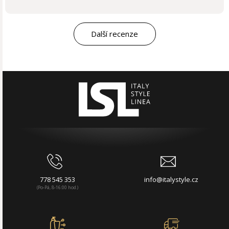
Další recenze
778 545 353
info@italystyle.cz
(Po-Pá, 8-16:00 hod.)