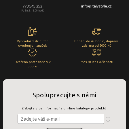
778 545 353
info@italystyle.cz
(Po-Pá, 8-16:00 hod.)
Výhradní distributor
Dodání do 48 hodin, doprava
uvedených značek
zdarma od 2000 Kč
Ověřeno profesionály v
Přes 30 let zkušeností
oboru
Spolupracujte s námi
Získejte více informací a on-line katalogy produktů.