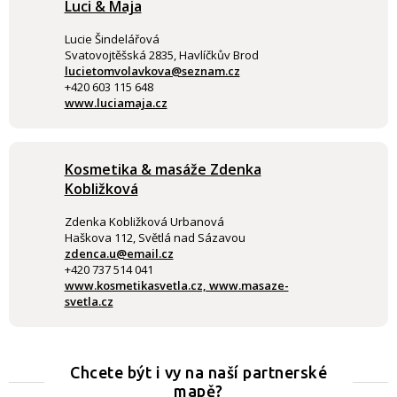
Luci & Maja
Lucie Šindelářová
Svatovojtěšská 2835, Havlíčkův Brod
lucietomvolavkova@seznam.cz
+420 603 115 648
www.luciamaja.cz
Kosmetika & masáže Zdenka
Kobližková
Zdenka Kobližková Urbanová
Haškova 112, Světlá nad Sázavou
zdenca.u@email.cz
+420 737 514 041
www.kosmetikasvetla.cz, www.masaze-
svetla.cz
Chcete být i vy na naší partnerské
mapě?