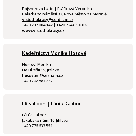
Rajšnerová Lucie | Ptáčková Veronika
Palackého náměstí 32, Nové Město na Moravě
v-studiokrasy@centrum.cz
+420 737 004 147 | +420 774 620 816
www.v-studiokrasy.cz
Kadeřnictví Monika Hosová
Hosová Monika
Na Hliništi 15, Jihlava
hosovam@seznam.cz
+420 702 887 227
LR salloon | Láník Dalibor
Láník Dalibor
Jakubské nám. 10, Jihlava
+420 776 633 551