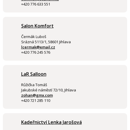
+420 776 633 551
Salon Komfort
Čermák Luboš
Srázná 5113/1, 58601 Jihlava
lcermak@email.cz
+420 776 245 576
LaR Salloon
Růžička Tomáš
Jakubské náměstí 72/10, Jihlava
zohan@gmx.com
+420 721 285 110
Kadeřnictví Lenka Jarošová