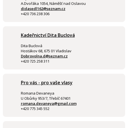
A.Dvořáka 1054, Náměšť nad Oslavou
didasedl162@seznam.cz
+420 736 238 306
Kadeřnictví Dita Buclová
Dita Buclová
Hostákov 68, 675 01 Vladislav
Dobrovolna.d@seznam.cz
+420 725 258 311
Pro vás - pro vaše vlasy
Romana Devaneya
U Obůrky 953/7, Třebíč 67401
romana.devaneya@gmail.com
+420 775 345 552