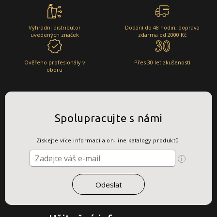
Výhradní distributor
Dodání do 48 hodin, doprava
uvedených značek
zdarma od 2000 Kč
Ověřeno profesionály v
Přes 30 let zkušeností
oboru
Spolupracujte s námi
Získejte více informací a on-line katalogy produktů.