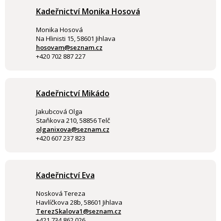
Kadeřnictví Monika Hosová
Monika Hosová
Na Hlinisti 15, 58601 Jihlava
hosovam@seznam.cz
+420 702 887 227
Kadeřnictví Mikádo
Jakubcová Olga
Staňkova 210, 58856 Telč
olganixova@seznam.cz
+420 607 237 823
Kadeřnictví Eva
Nosková Tereza
Havlíčkova 28b, 58601 Jihlava
TerezSkalova1@seznam.cz
+421 734 862 026