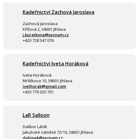
Kadeřnictví Zachová Jaroslava
Zachová Jaroslava
Křížová 2, 58601 Jihlava
j.kuratkova@seznam.cz
+420 728 547 076
Kadeřnictví Iveta Horáková
Iveta Horáková
Mrštíkova 10, 58601 Jihlava
ivethorak@gmail.com
+420 776 020 701
LaR Salloon
Dalibor Láník
Jakubské náměstí 72/10, 58601 Jihlava
daliinek@seznam.cz