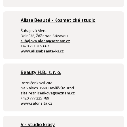
Alissa Beauté - Kosmetické studio
Šuhajová Alena
Dolní 38, Žďár nad Sázavou
suhajova.alena@seznam.cz
+420 731 209 667
www.alissabeaute-ks.cz
Beauty H.B., s. r. o.
Rezničenková Zita
Na Valech 3568, Havlíčkův Brod
zita.reznicenkova@seznam.cz
+420 777 225 789
www.salonzita.cz
V - Studio krásy