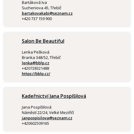
Bartáková Iva
Sucheniova 45, Třebíč
bartakovakabi@seznam.cz
+420 737 159 900
Salon Be Beautiful
Lenka Pešková
Branka 348/52, Třebíč
lenka@bblp.cz
+420728321488
https://bblp.cz/
Kadeřnictví Jana Pospíšilová
Jana Pospíšilová
Náměstí 22/24, Velké Meziříčí
janpospisilova@seznam.cz
+420602509165