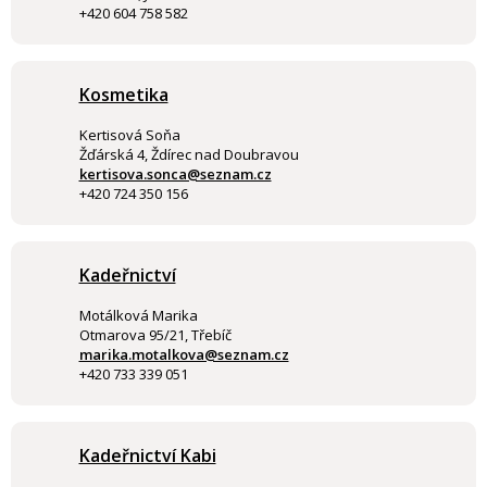
+420 604 758 582
Kosmetika
Kertisová Soňa
Žďárská 4, Ždírec nad Doubravou
kertisova.sonca@seznam.cz
+420 724 350 156
Kadeřnictví
Motálková Marika
Otmarova 95/21, Třebíč
marika.motalkova@seznam.cz
+420 733 339 051
Kadeřnictví Kabi