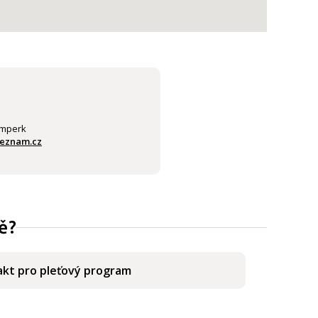
umperk
seznam.cz
ě?
kt pro pleťový program