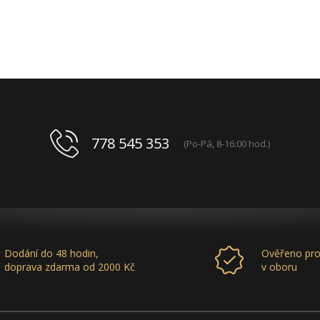
778 545 353
(Po-Pá, 8-16:00 hod.)
Dodání do 48 hodin,
Ověřeno pro
doprava zdarma od 2000 Kč
v oboru