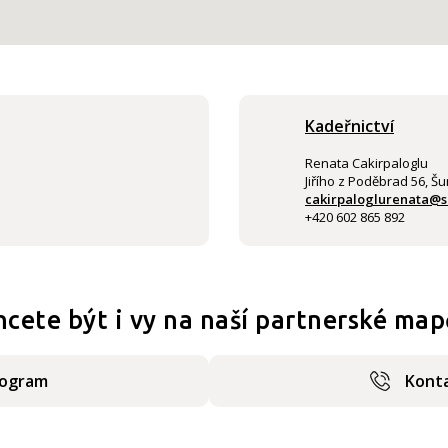
Kadeřnictví
Renata Cakirpaloglu
Jiřího z Poděbrad 56, Š
cakirpaloglurenata@
+420 602 865 892
hcete být i vy na naší partnerské map
rogram
Konta