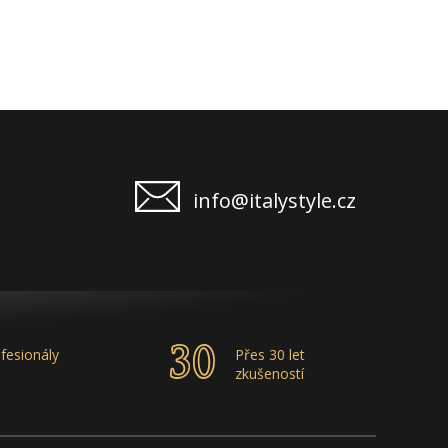
info@italystyle.cz
fesionály
Přes 30 let
zkušeností