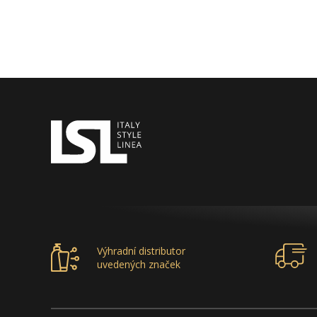
Výhradní distributor
uvedených značek