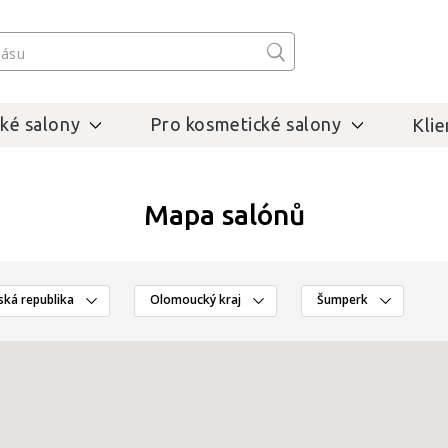
ké salony
Pro kosmetické salony
Klie
Mapa salónů
ská republika
Olomoucký kraj
Šumperk