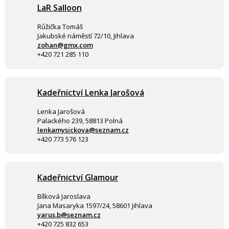
LaR Salloon
Růžička Tomáš
Jakubské náměstí 72/10, Jihlava
zohan@gmx.com
+420 721 285 110
Kadeřnictví Lenka Jarošová
Lenka Jarošová
Palackého 239, 58813 Polná
lenkamysickova@seznam.cz
+420 773 576 123
Kadeřnictví Glamour
Bílková Jaroslava
Jana Masaryka 1597/24, 58601 Jihlava
yarus.b@seznam.cz
+420 725 832 653