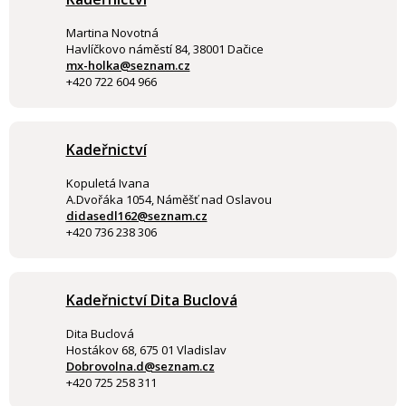
Martina Novotná
Havlíčkovo náměstí 84, 38001 Dačice
mx-holka@seznam.cz
+420 722 604 966
Kadeřnictví
Kopuletá Ivana
A.Dvořáka 1054, Náměšť nad Oslavou
didasedl162@seznam.cz
+420 736 238 306
Kadeřnictví Dita Buclová
Dita Buclová
Hostákov 68, 675 01 Vladislav
Dobrovolna.d@seznam.cz
+420 725 258 311