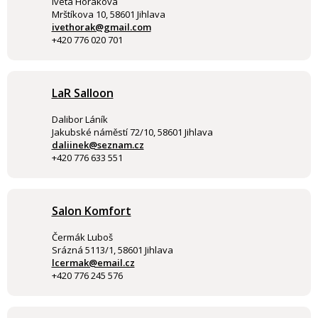
Iveta Horáková
Mrštíkova 10, 58601 Jihlava
ivethorak@gmail.com
+420 776 020 701
LaR Salloon
Dalibor Láník
Jakubské náměstí 72/10, 58601 Jihlava
daliinek@seznam.cz
+420 776 633 551
Salon Komfort
Čermák Luboš
Srázná 5113/1, 58601 Jihlava
lcermak@email.cz
+420 776 245 576