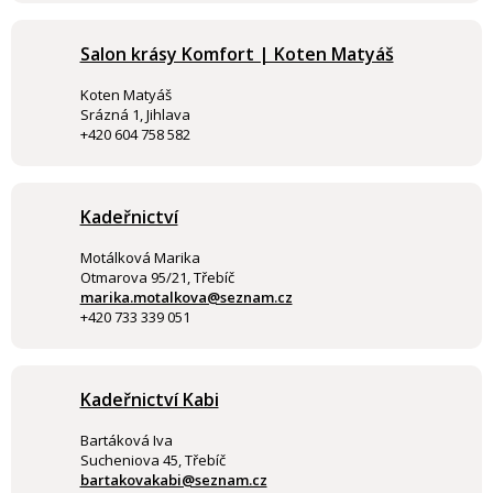
Salon krásy Komfort | Koten Matyáš
Koten Matyáš
Srázná 1, Jihlava
+420 604 758 582
Kadeřnictví
Motálková Marika
Otmarova 95/21, Třebíč
marika.motalkova@seznam.cz
+420 733 339 051
Kadeřnictví Kabi
Bartáková Iva
Sucheniova 45, Třebíč
bartakovakabi@seznam.cz