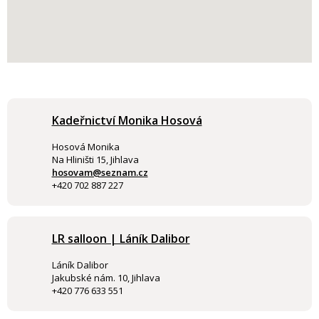
Kadeřnictví Monika Hosová
Hosová Monika
Na Hliništi 15, Jihlava
hosovam@seznam.cz
+420 702 887 227
LR salloon | Láník Dalibor
Láník Dalibor
Jakubské nám. 10, Jihlava
+420 776 633 551