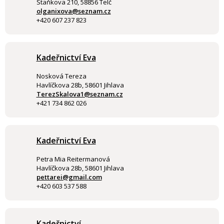
Staňkova 210, 58856 Telč
olganixova@seznam.cz
+420 607 237 823
Kadeřnictví Eva
Nosková Tereza
Havlíčkova 28b, 58601 Jihlava
TerezSkalova1@seznam.cz
+421 734 862 026
Kadeřnictví Eva
Petra Mia Reitermanová
Havlíčkova 28b, 58601 Jihlava
pettarei@gmail.com
+420 603 537 588
Kadeřnictví