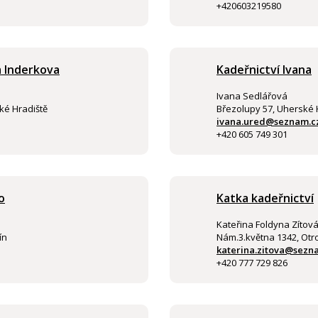
+420603219580
a Inderkova
Kadeřnictví Ivana
Ivana Sedlářová
ké Hradiště
Březolupy 57, Uherské 
ivana.ured@seznam.c
+420 605 749 301
o
Katka kadeřnictví
Kateřina Foldyna Zítov
ín
Nám.3.května 1342, Otr
katerina.zitova@sezn
+420 777 729 826