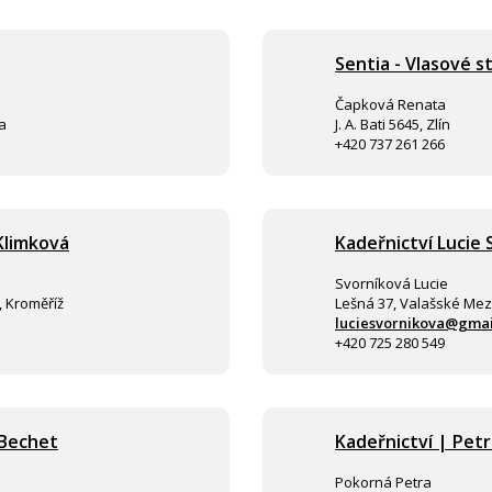
Sentia - Vlasové s
Čapková Renata
ta
J. A. Bati 5645, Zlín
+420 737 261 266
Klimková
Kadeřnictví Lucie
Svorníková Lucie
, Kroměříž
Lešná 37, Valašské Mezi
luciesvornikova@gma
+420 725 280 549
 Bechet
Kadeřnictví | Pet
Pokorná Petra