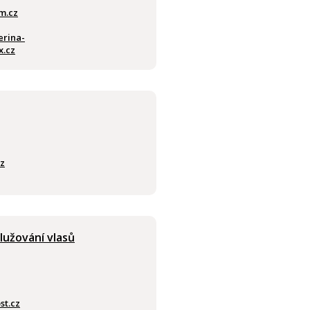
m.cz
erina-
x.cz
z
lužování vlasů
st.cz