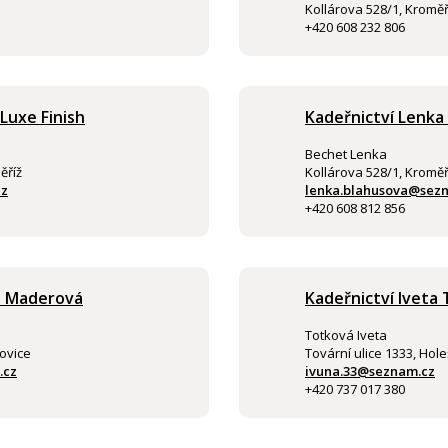
Kollárova 528/1, Kroměř
+420 608 232 806
Luxe Finish
Kadeřnictví Lenka
Bechet Lenka
ěříž
Kollárova 528/1, Kroměř
cz
lenka.blahusova@sez
+420 608 812 856
a Maderová
Kadeřnictví Iveta
Totková Iveta
ovice
Tovární ulice 1333, Hol
.cz
ivuna.33@seznam.cz
+420 737 017 380