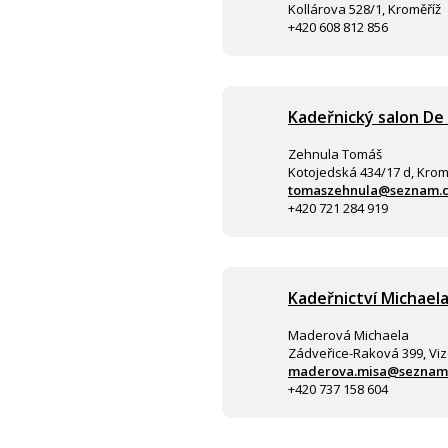
Kollárova 528/1, Kroměříž
+420 608 812 856
Kadeřnický salon De 
Zehnula Tomáš
Kotojedská 434/17 d, Krom
tomaszehnula@seznam.
+420 721 284 919
Kadeřnictví Michael
Maderová Michaela
Zádveřice-Raková 399, Viz
maderova.misa@seznam
+420 737 158 604