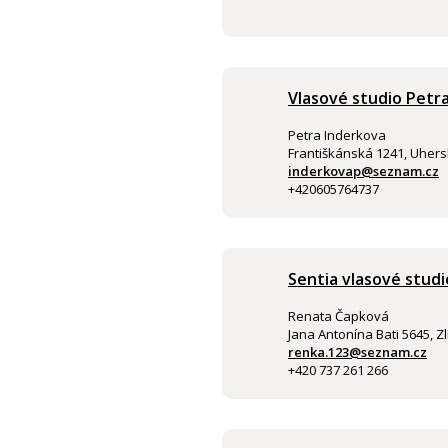
Vlasové studio Petr
Petra Inderkova
Františkánská 1241, Uhers
inderkovap@seznam.cz
+420605764737
Sentia vlasové studi
Renata Čapková
Jana Antonína Bati 5645, Zl
renka.123@seznam.cz
+420 737 261 266