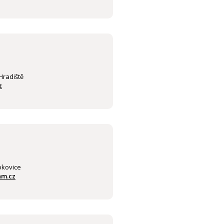
Hradiště
z
á
okovice
am.cz