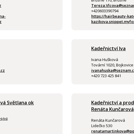
Brusné 170, Brusné
z
Tereza.Vlcova@sezna
+420603390794
na-
https://hairbeauty-kat
z
kazikova.snippet.myfo
Kadeřnictví Iva
Ivana Hušková
Tovární 1020, Bojkovice
.cz
ivanahuska@seznam.c
+420 723 425 841
ová Světlana ok
Kadeřnictví a prod
Renáta Kunčarová
diště
Renáta Kunčarová
Lidečko 530
renatamartinkova@po