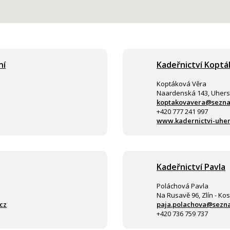
ní
Kadeřnictví Koptá
Koptáková Věra
Naardenská 143, Uhers
koptakovavera@sezna
+420 777 241 997
www.kadernictvi-uher
Kadeřnictví Pavla
Poláchová Pavla
Na Rusavě 96, Zlín - Kos
cz
paja.polachova@sezn
+420 736 759 737