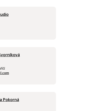
tudio
 Svorníková
říčí
il.com
ra Pokorná