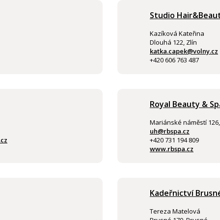
Studio Hair&Beau
Kazíková Kateřina
Dlouhá 122, Zlín
katka.capek@volny.cz
+420 606 763 487
Royal Beauty & Sp
Mariánské náměstí 126,
uh@rbspa.cz
.cz
+420 731 194 809
www.rbspa.cz
Kadeřnictví Brusn
Tereza Matelová