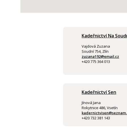
Kadeřnictví Na Soud
Vajdová Zuzana
Soudní 754, Zlín
zuzana192@email.cz
+420 775 364 013
Kadeřnictví Sen
Jínová Jana
Rokytnice 486, Vsetín
kadernictvisen@seznam.
+420 732 381 143