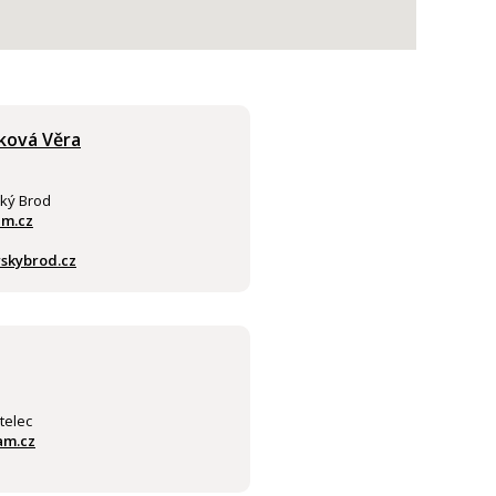
ková Věra
ký Brod
m.cz
skybrod.cz
telec
am.cz