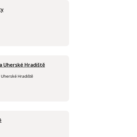
ty
a Uherské Hradiště
 Uherské Hradiště
é