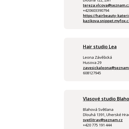
Dlouhá 122, Zlín
tereza.vlcova@seznam.c
+420603390794
https://hairbeauty-kateri
kazikova.snippet.myfox.c
Hair studio Lea
Leona Závěšická
Husova 29
zavesickaleona@seznam
608127945
Vlasové studio Blah
Blahová Světlana
Dlouhá 1391, Uherské Hra
svetlitrav@seznam.cz
+420 775 191 444