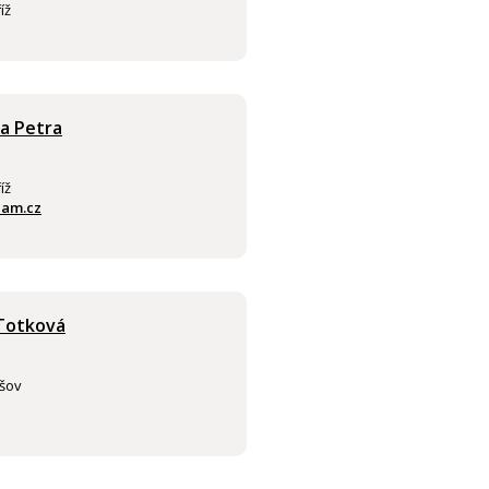
íž
 a Petra
íž
nam.cz
 Totková
ešov