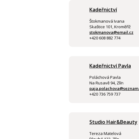
Kadeřnictví
Štokmanová Ivana
Skaštice 101, Kroměříž
stokmanova@email.cz
+420 608 882 774
Kadeřnictví Pavla
Poláchová Pavla
Na Rusavě 94, Zlín
paja.polachova@seznam
+420 736 759 737
Studio Hair&Beauty
Tereza Matelová