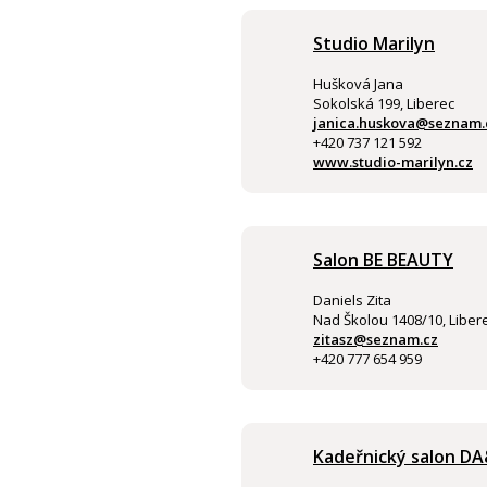
Studio Marilyn
Hušková Jana
Sokolská 199, Liberec
janica.huskova@seznam.
+420 737 121 592
www.studio-marilyn.cz
Salon BE BEAUTY
Daniels Zita
Nad Školou 1408/10, Libere
zitasz@seznam.cz
+420 777 654 959
Kadeřnický salon DA