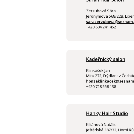
Zerzubová Sára
Jeronýmova 568/22B, Libe
sarazerzubova@seznam.
+420 604 241 452
Kadeřnický salon
Klinkáček Jan
Míru 272, Frýdlant v Čechá
honzaklinkacek@seznam
+420 728 558 138
Hanky Hair Studio
Kiliánová Natálie
Ještědská 387/32, Horní Rů