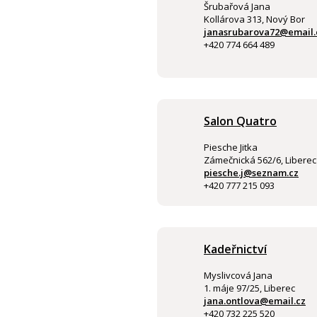
Šrubařová Jana
Kollárova 313, Nový Bor
janasrubarova72@email.
+420 774 664 489
Salon Quatro
Piesche Jitka
Zámečnická 562/6, Liberec
piesche.j@seznam.cz
+420 777 215 093
Kadeřnictví
Myslivcová Jana
1. máje 97/25, Liberec
jana.ontlova@email.cz
+420 732 225 520