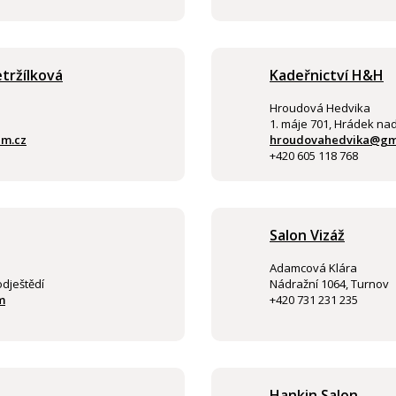
etržílková
Kadeřnictví H&H
Hroudová Hedvika
1. máje 701, Hrádek na
am.cz
hroudovahedvika@gm
+420 605 118 768
Salon Vizáž
Adamcová Klára
odještědí
Nádražní 1064, Turnov
m
+420 731 231 235
Hankin Salon