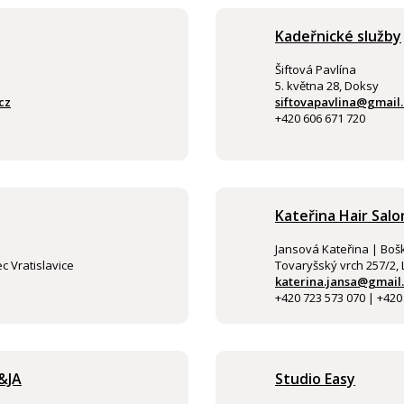
Kadeřnické služby
Šiftová Pavlína
5. května 28, Doksy
cz
siftovapavlina@gmail
+420 606 671 720
Kateřina Hair Salo
Jansová Kateřina | Boš
c Vratislavice
Tovaryšský vrch 257/2, 
katerina.jansa@gmail
+420 723 573 070 | +420
&JA
Studio Easy