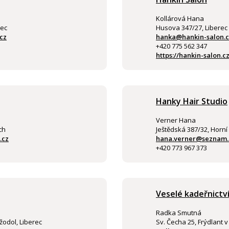
Kollárová Hana
rec
Husova 347/27, Liberec
cz
hanka@hankin-salon.c
+420 775 562 347
https://hankin-salon.cz
Hanky Hair Studio
Verner Hana
ch
Ještědská 387/32, Horní
.cz
hana.verner@seznam.
+420 773 967 373
Veselé kadeřnictv
Radka Smutná
žodol, Liberec
Sv. Čecha 25, Frýdlant 