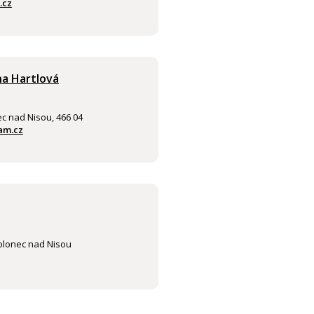
.cz
a Hartlová
c nad Nisou, 466 04
am.cz
blonec nad Nisou