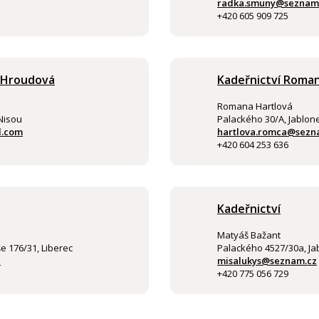
radka.smuny@seznam
+420 605 909 725
a Hroudová
Kadeřnictví Roman
Romana Hartlová
Nisou
Palackého 30/A, Jablone
l.com
hartlova.romca@sezn
+420 604 253 636
Kadeřnictví
Matyáš Bažant
 176/31, Liberec
Palackého 4527/30a, Ja
z
misalukys@seznam.cz
+420 775 056 729