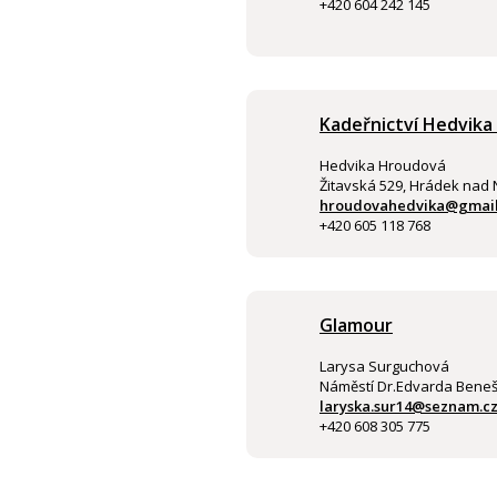
+420 604 242 145
Kadeřnictví Hedvik
Hedvika Hroudová
Žitavská 529, Hrádek nad 
hroudovahedvika@gmai
+420 605 118 768
Glamour
Larysa Surguchová
Náměstí Dr.Edvarda Beneše
laryska.sur14@seznam.c
+420 608 305 775