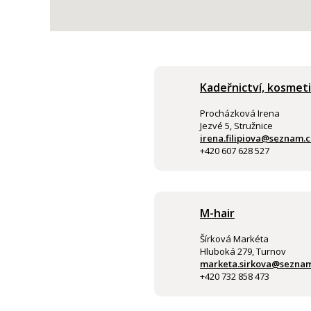
Kadeřnictví, kosmet
Procházková Irena
Jezvé 5, Stružnice
irena.filipiova@seznam.c
+420 607 628 527
M-hair
Šírková Markéta
Hluboká 279, Turnov
marketa.sirkova@seznam
+420 732 858 473