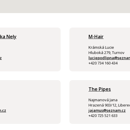
ika Nely
M-Hair
Krámská Lucie
Hluboká 279, Turnov
z
luciepodlipna@sezna
+420 734 160 434
The Pipes
Najmanová Jana
Hrazená 903/12, Libere
.cz
jajamus@seznam.cz
+420 725 521 633