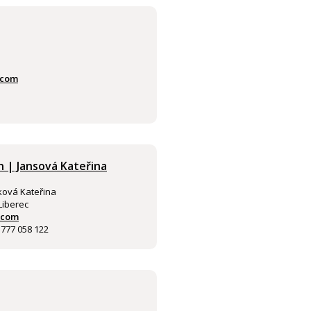
.com
n | Jansová Kateřina
ková Kateřina
Liberec
.com
 777 058 122