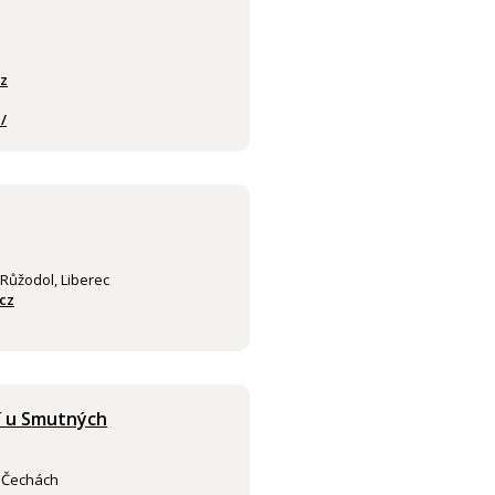
z
/
 Růžodol, Liberec
cz
í u Smutných
v Čechách