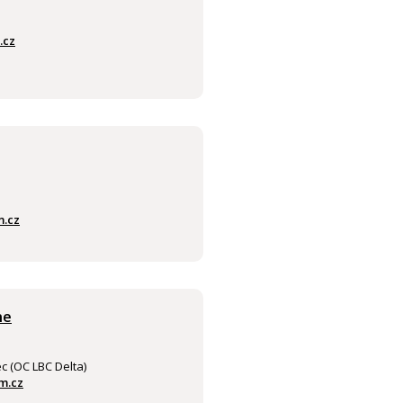
.cz
.cz
ne
c (OC LBC Delta)
m.cz