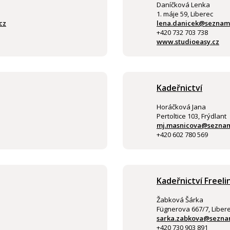
Daníčková Lenka
1. máje 59, Liberec
cz
lena.danicek@seznam
+420 732 703 738
www.studioeasy.cz
Kadeřnictví
Horáčková Jana
Pertoltice 103, Frýdlant
mj.masnicova@seznam
+420 602 780 569
Kadeřnictví Freeli
Žabková Šárka
Fügnerova 667/7, Libere
sarka.zabkova@sezna
+420 730 903 891