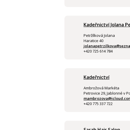
Kadeřnictví Jolana P
Petržílková Jolana
Haratice 40
jolanapetrzilkova@sezn
+420 725 614 784
Kadeřnictví
Ambrožová Markéta
Petrovice 29, Jablonné v P
mambrozova@icloud.co
+420 775 337 722
Sarah Hair Salon