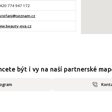
420 774 947 172
.stefani@seznam.cz
w.beauty-eva.cz
hcete být i vy na naší partnerské map
rogram
Konta