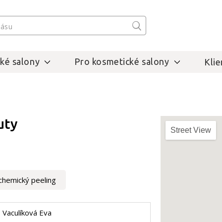
ké salony
Pro kosmetické salony
Klie
uty
Street View
chemický peeling
Vaculíková Eva