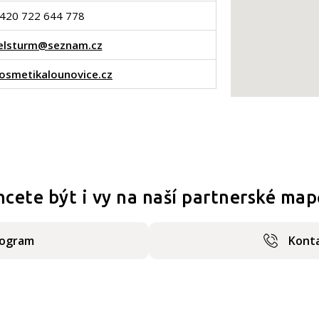
420 722 644 778
elsturm@seznam.cz
smetikalounovice.cz
hcete být i vy na naší partnerské map
rogram
Konta