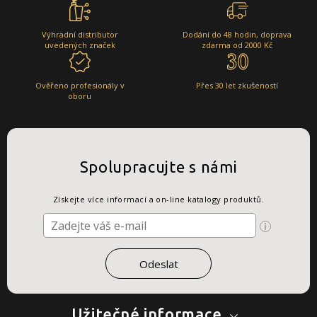
Výhradní distributor
Dodání do 48 hodin, doprava
uvedených značek
zdarma od 2000 Kč
Ověřeno profesionály v
Přes 30 let zkušeností
oboru
Spolupracujte s námi
Získejte více informací a on-line katalogy produktů.
Užitečné informace