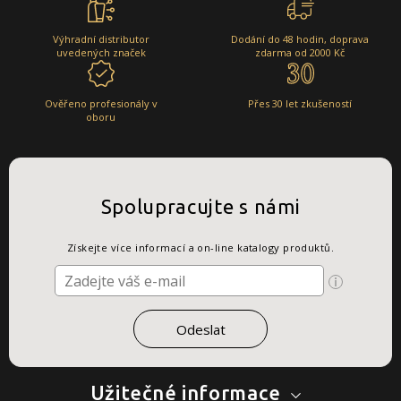
Výhradní distributor
Dodání do 48 hodin, doprava
uvedených značek
zdarma od 2000 Kč
Ověřeno profesionály v
Přes 30 let zkušeností
oboru
Spolupracujte s námi
Získejte více informací a on-line katalogy produktů.
Užitečné informace