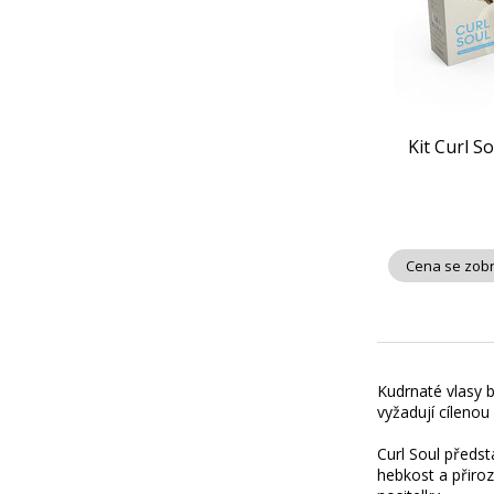
Kit Curl S
Cena se zobr
Kudrnaté vlasy b
vyžadují cílenou 
Curl Soul předst
hebkost a přiro