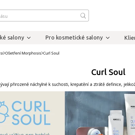
ké salony
Pro kosmetické salony
Klie
si
Ošetření Morphosis
Curl Soul
Curl Soul
vají přirozeně náchylné k suchosti, krepatění a ztrátě definice, jelikož