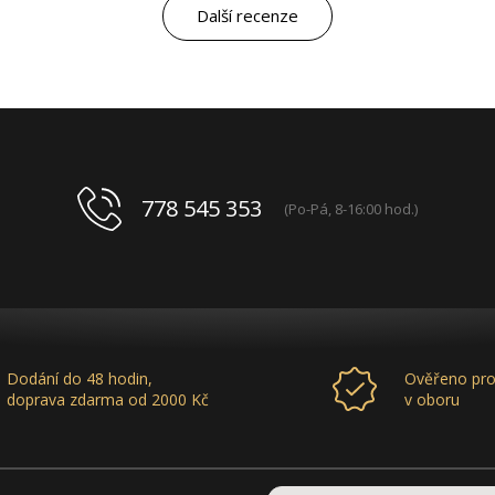
letech „druhá rodina“. Myslím, že ty roky
Další recenze
spolupráce mluví za vše.
778 545 353
(Po-Pá, 8-16:00 hod.)
Dodání do 48 hodin,
Ověřeno pro
doprava zdarma od 2000 Kč
v oboru