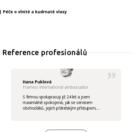
 | Péče o vlnité a kudrnaté vlasy
Reference profesionálů
Hana Puklová
Framesi International ambassador
S firmou spolupracuji již 24 let a jsem
maximálně spokojená, jak se servisem
obchoďáků, jejich přátelským přístupem,
komunikací a ochotou vycházet vstříc
potřebám salon, tak samozřejmě i s vysokou
kvalitou výrobků, výborným obchodním a
marketingovým servisem. Pro mě je to po těch