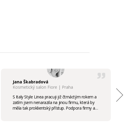
Jana Škabradová
Kosmetický salon Fiore | Praha
S Italy Style Linea pracuji již čtrnáctým rokem a
zatím jsem nenarazila na jinou firmu, která by
měla tak proklientský přístup. Podpora firmy a
kvalita produktů je samozřejmostí, odměny,
stáže, školení příjemným bonusem. Vřele
doporučuji.