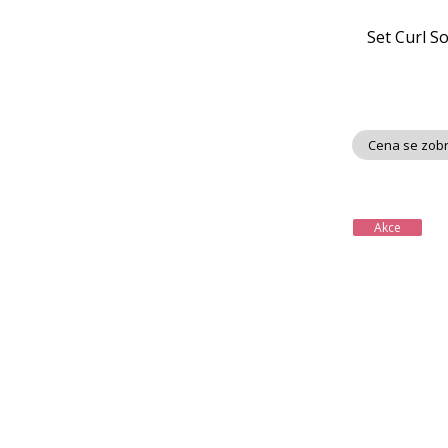
Set Curl S
Cena se zobr
Akce