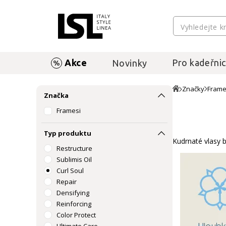
Akce
Pro kadeřnic
Novinky
Značky
Frame
Značka
Framesi
Typ produktu
Kudrnaté vlasy bý
Restructure
Sublimis Oil
Curl Soul
Repair
Densifying
Reinforcing
Color Protect