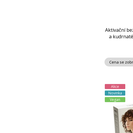
Aktivační be
a kudrnaté
Cena se zobr
Akce
Novinka
Vegan