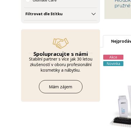
Ultimate Care
Scalp
Purifying
Filtrovat dle štítku
Balance
Love Extension
Morphosis Sun
Nejprodáv
Spolupracujte s námi
Akce
Stabilní partner s více jak 30 letou
Novinka
zkušeností v oboru profesionální
kosmetiky a nábytku.
Mám zájem