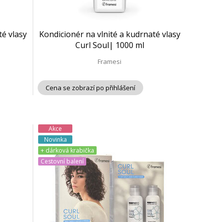
té vlasy
Kondicionér na vlnité a kudrnaté vlasy
Curl Soul| 1000 ml
Framesi
Cena se zobrazí po přihlášení
Akce
Novinka
+ dárková krabička
Cestovní balení