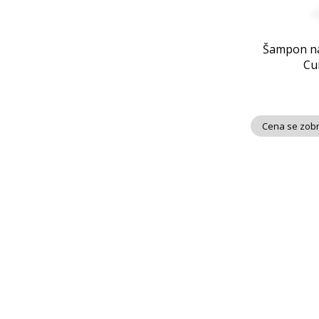
Šampon na 
Cu
Cena se zobr