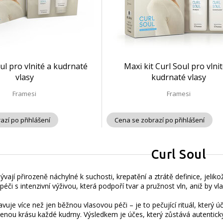
oul pro vlnité a kudrnaté
Maxi kit Curl Soul pro vlnit
vlasy
kudrnaté vlasy
Framesi
Framesi
azí po přihlášení
Cena se zobrazí po přihlášení
Curl Soul
ývají přirozeně náchylné k suchosti, krepatění a ztrátě definice, jelik
péči s intenzivní výživou, která podpoří tvar a pružnost vln, aniž by vla
avuje více než jen běžnou vlasovou péči – je to pečující rituál, který 
zenou krásu každé kudrny. Výsledkem je účes, který zůstává autentic