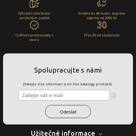
Výhradní distributor
Dodání do 48 hodin, doprava
uvedených značek
zdarma od 2000 Kč
Ověřeno profesionály v
Přes 30 let zkušeností
oboru
Spolupracujte s námi
Získejte více informací a on-line katalogy produktů.
Užitečné informace