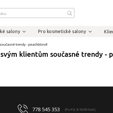
ké salony
Pro kosmetické salony
Klie
současné trendy - peachblond!
svým klientům současné trendy - 
778 545 353
(Po-Pá, 8-16:00 hod.)