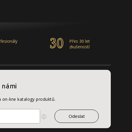
fesionály
Přes 30 let
zkušeností
s námi
a on-line katalogy produktů.