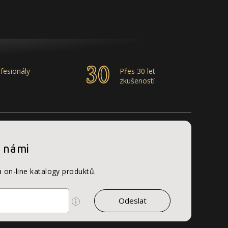
fesionály
Přes 30 let
zkušeností
s námi
a on-line katalogy produktů.