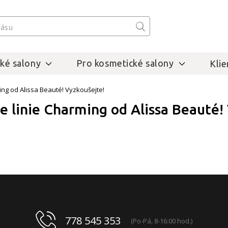
ké salony
Pro kosmetické salony
Klie
ing od Alissa Beauté! Vyzkoušejte!
e linie Charming od Alissa Beauté!
778 545 353
(Po-Pá, 8-16:00 hod.)