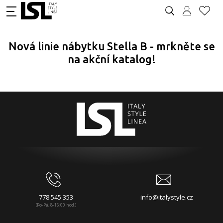
Nová linie nábytku Stella B - mrkněte se
na akční katalog!
778 545 353
info@italystyle.cz
(Po-Pá, 8-16:00 hod.)