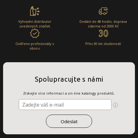
Výhradní distributor
Dodání do 48 hodin, doprava
uvedených značek
zdarma od 2000 Kč
Ověřeno profesionály v
Přes 30 let zkušeností
oboru
Spolupracujte s námi
Získejte více informací a on-line katalogy produktů.