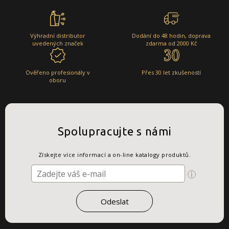
Výhradní distributor
Dodání do 48 hodin, doprava
uvedených značek
zdarma od 2000 Kč
Ověřeno profesionály v
Přes 30 let zkušeností
oboru
Spolupracujte s námi
Získejte více informací a on-line katalogy produktů.