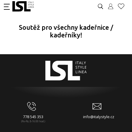
Soutěž pro všechny kadeřnice /
kadeřníky!
778 545 353
info@italystyle.cz
(Po-Pá, 8-16:00 hod.)