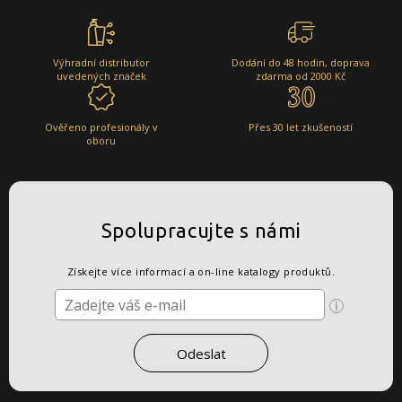
Výhradní distributor
Dodání do 48 hodin, doprava
uvedených značek
zdarma od 2000 Kč
Ověřeno profesionály v
Přes 30 let zkušeností
oboru
Spolupracujte s námi
Získejte více informací a on-line katalogy produktů.