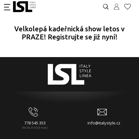
Velkolepá kadeřnická show letos v
PRAZE! Registrujte se již nyní!
778 545 353
info@italystyle.cz
(Po-Pá, 8-16:00 hod.)