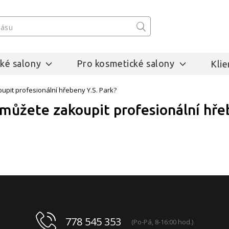
ké salony
Pro kosmetické salony
Klie
oupit profesionální hřebeny Y.S. Park?
 můžete zakoupit profesionální hře
778 545 353
(Po-Pá, 8-16:00 hod.)