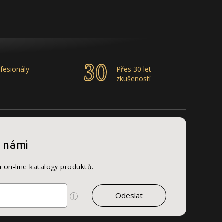
fesionály
Přes 30 let
zkušeností
s námi
a on-line katalogy produktů.