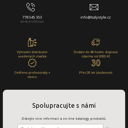
778 545 353
info@italystyle.cz
(Po-Pá, 8-16:00 hod.)
Výhradní distributor
Dodání do 48 hodin, doprava
uvedených značek
zdarma od 2000 Kč
Ověřeno profesionály v
Přes 30 let zkušeností
oboru
Spolupracujte s námi
Získejte více informací a on-line katalogy produktů.