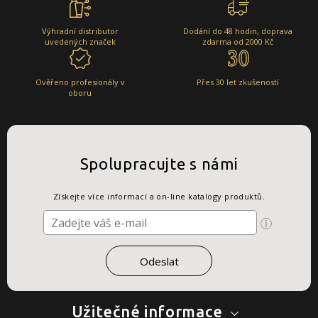
Výhradní distributor
Dodání do 48 hodin, doprava
uvedených značek
zdarma od 2000 Kč
Ověřeno profesionály v
Přes 30 let zkušeností
oboru
Spolupracujte s námi
Získejte více informací a on-line katalogy produktů.
Užitečné informace