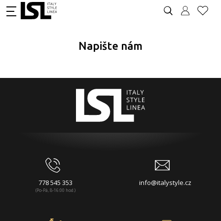
Napište nám
778 545 353
info@italystyle.cz
(Po-Pá, 8-16:00 hod.)