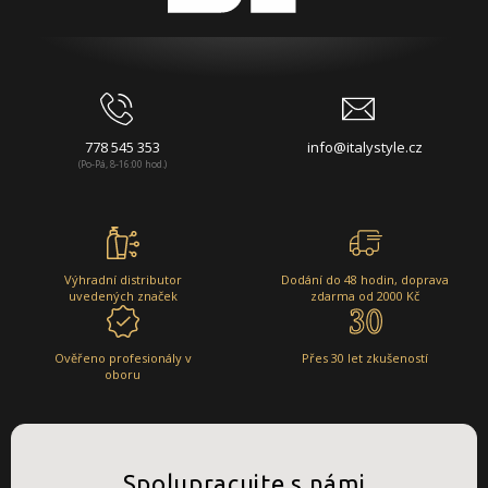
778 545 353
info@italystyle.cz
(Po-Pá, 8-16:00 hod.)
Výhradní distributor
Dodání do 48 hodin, doprava
uvedených značek
zdarma od 2000 Kč
Ověřeno profesionály v
Přes 30 let zkušeností
oboru
Spolupracujte s námi