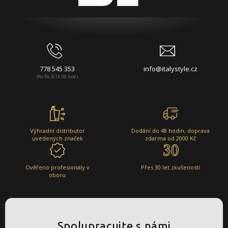
778 545 353
info@italystyle.cz
(Po-Pá, 8-16:00 hod.)
Výhradní distributor
Dodání do 48 hodin, doprava
uvedených značek
zdarma od 2000 Kč
Ověřeno profesionály v
Přes 30 let zkušeností
oboru
Spolupracujte s námi