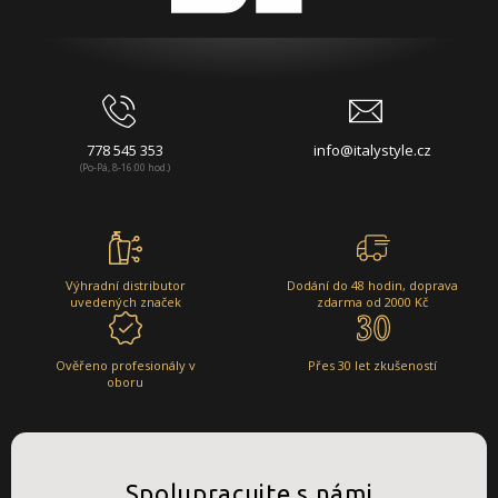
778 545 353
info@italystyle.cz
(Po-Pá, 8-16:00 hod.)
Výhradní distributor
Dodání do 48 hodin, doprava
uvedených značek
zdarma od 2000 Kč
Ověřeno profesionály v
Přes 30 let zkušeností
oboru
Spolupracujte s námi