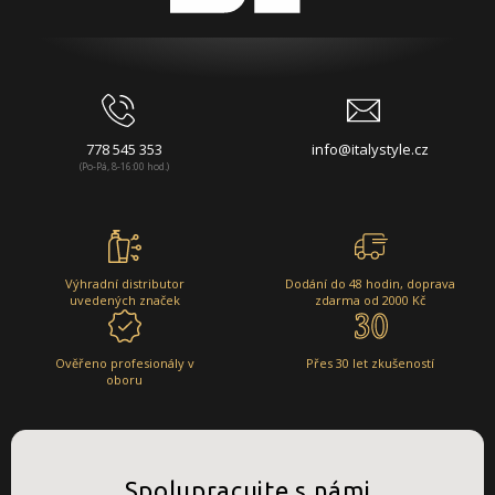
778 545 353
info@italystyle.cz
(Po-Pá, 8-16:00 hod.)
Výhradní distributor
Dodání do 48 hodin, doprava
uvedených značek
zdarma od 2000 Kč
Ověřeno profesionály v
Přes 30 let zkušeností
oboru
Spolupracujte s námi