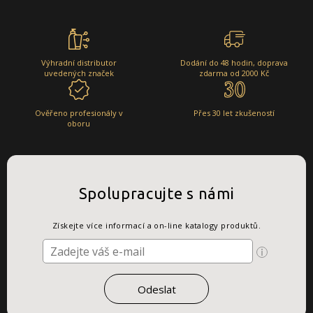
Výhradní distributor
Dodání do 48 hodin, doprava
uvedených značek
zdarma od 2000 Kč
Ověřeno profesionály v
Přes 30 let zkušeností
oboru
Spolupracujte s námi
Získejte více informací a on-line katalogy produktů.