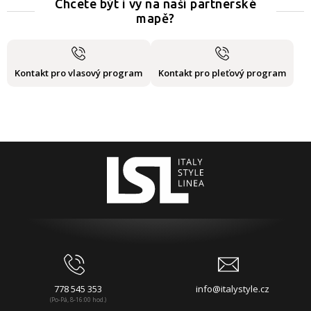
Chcete být i vy na naší partnerské
mapě?
Kontakt pro vlasový program
Kontakt pro pleťový program
778 545 353
info@italystyle.cz
(Po-Pá, 8-16:00 hod.)