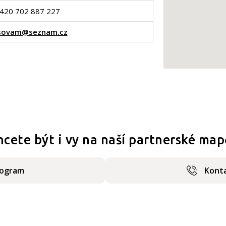
420 702 887 227
sovam@seznam.cz
hcete být i vy na naší partnerské map
rogram
Konta