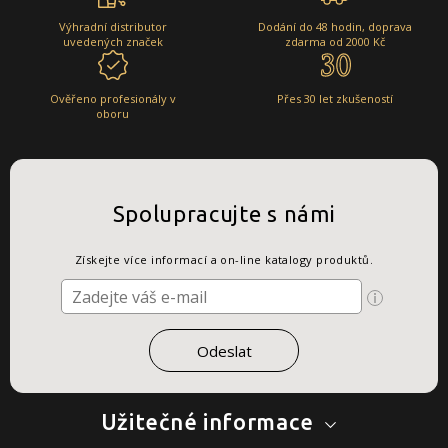
Výhradní distributor
Dodání do 48 hodin, doprava
uvedených značek
zdarma od 2000 Kč
Ověřeno profesionály v
Přes 30 let zkušeností
oboru
Spolupracujte s námi
Získejte více informací a on-line katalogy produktů.
Užitečné informace