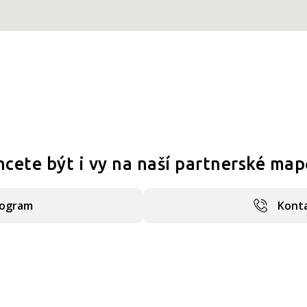
hcete být i vy na naší partnerské map
rogram
Konta