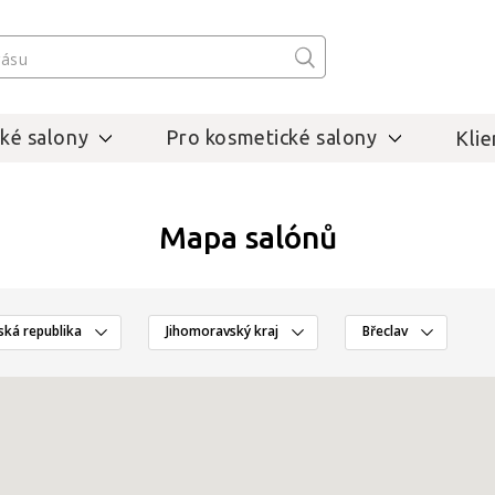
ké salony
Pro kosmetické salony
Klie
Mapa salónů
ská republika
Jihomoravský kraj
Břeclav