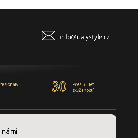
info@italystyle.cz
fesionály
Přes 30 let
zkušeností
s námi