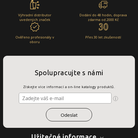
Výhradní distributor
Dodání do 48 hodin, doprava
uvedených značek
zdarma od 2000 Kč
Ověřeno profesionály v
Přes 30 let zkušeností
oboru
Spolupracujte s námi
Získejte více informací a on-line katalogy produktů.
Užitečné informace