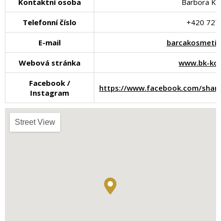
Kontaktní osoba
Barbora Kl
Telefonní číslo
+420 727
E-mail
barcakosmeti
Webová stránka
www.bk-kos
Facebook /
https://www.facebook.com/shar
Instagram
Street View